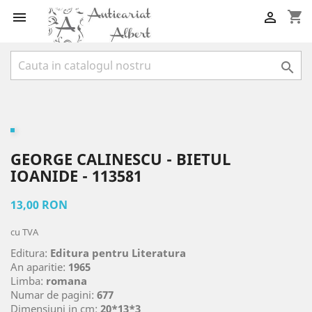
shopping_cart



GEORGE CALINESCU - BIETUL
IOANIDE - 113581
13,00 RON
cu TVA
Editura:
Editura pentru Literatura
An aparitie:
1965
Limba:
romana
Numar de pagini:
677
Dimensiuni in cm:
20*13*3