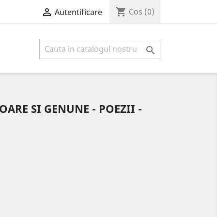
shopping_cart

Cos
(0)
Autentificare

OARE SI GENUNE - POEZII -