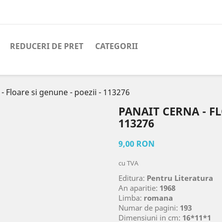
REDUCERI DE PRET
CATEGORII
- Floare si genune - poezii - 113276
PANAIT CERNA - FL
113276
9,00 RON
cu TVA
Editura:
Pentru Literatura
An aparitie:
1968
Limba:
romana
Numar de pagini:
193
Dimensiuni in cm:
16*11*1