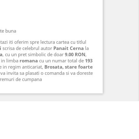
rte buna
azi iti oferim spre lectura cartea cu titlul
i
scrisa de celebrul autor
Panait Cerna
la
ra
, cu un pret simbolic de doar
9.00 RON
,
in limba
romana
cu un numar total de
193
te in regim anticariat,
Brosata, stare foarte
va invita sa plasati o comanda si va doreste
 vremuri de cumpana