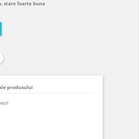
, stare foarte buna
 ale produsului
oezii