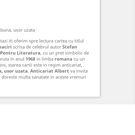
e buna, usor uzata
azi iti oferim spre lectura cartea cu titlul
maciri
scrisa de celebrul autor
Stefan
Pentru Literatura
, cu un pret simbolic de
aruta in anul
1968
in limba
romana
cu un
ni, starea cartii este in regim anticariat,
, usor uzata
.
Anticariat Albert
va invita
a doreste multa sanatate in aceste vremuri