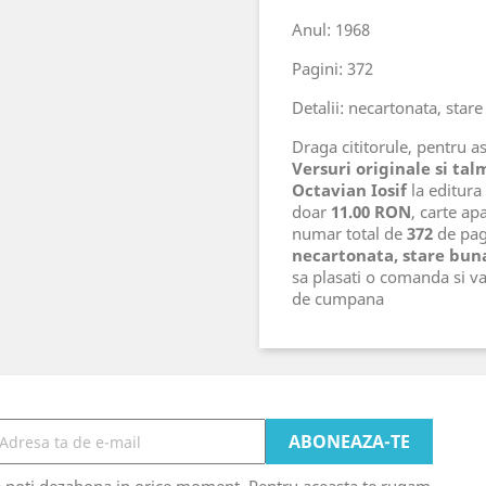
Anul: 1968
Pagini: 372
Detalii: necartonata, star
Draga cititorule, pentru ast
Versuri originale si tal
Octavian Iosif
la editura
doar
11.00 RON
, carte ap
numar total de
372
de pagi
necartonata, stare buna
sa plasati o comanda si v
de cumpana