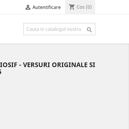
shopping_cart

Cos
(0)
Autentificare

OSIF - VERSURI ORIGINALE SI
5