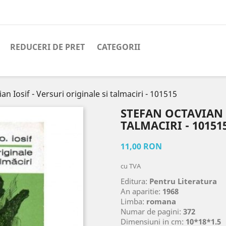
REDUCERI DE PRET
CATEGORII
an Iosif - Versuri originale si talmaciri - 101515
STEFAN OCTAVIAN I
TALMACIRI - 10151
11,00 RON
cu TVA
Editura:
Pentru Literatura
An aparitie:
1968
Limba:
romana
Numar de pagini:
372
Dimensiuni in cm:
10*18*1.5