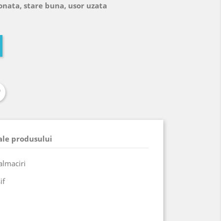
onata, stare buna, usor uzata
 ale produsului
talmaciri
if