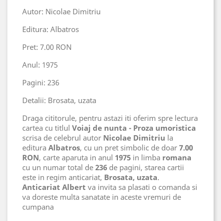
Autor: Nicolae Dimitriu
Editura: Albatros
Pret: 7.00 RON
Anul: 1975
Pagini: 236
Detalii: Brosata, uzata
Draga cititorule, pentru astazi iti oferim spre lectura
cartea cu titlul
Voiaj de nunta - Proza umoristica
scrisa de celebrul autor
Nicolae Dimitriu
la
editura
Albatros
, cu un pret simbolic de doar
7.00
RON
, carte aparuta in anul
1975
in limba
romana
cu un numar total de
236
de pagini, starea cartii
este in regim anticariat,
Brosata, uzata
.
Anticariat Albert
va invita sa plasati o comanda si
va doreste multa sanatate in aceste vremuri de
cumpana