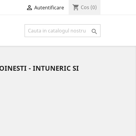
shopping_cart

Cos
(0)
Autentificare

VOINESTI - INTUNERIC SI