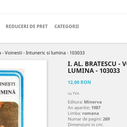
REDUCERI DE PRET
CATEGORII
u - Voinesti - Intuneric si lumina - 103033
I. AL. BRATESCU - 
LUMINA - 103033
12,00 RON
cu TVA
Editura:
Minerva
An aparitie:
1987
Limba:
romana
Numar de pagini:
269
Dimensiuni in cm: