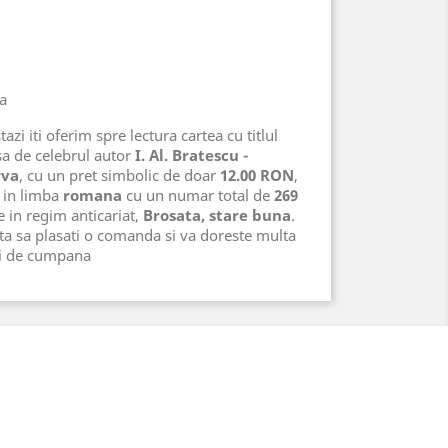
na
azi iti oferim spre lectura cartea cu titlul
sa de celebrul autor
I. Al. Bratescu -
rva
, cu un pret simbolic de doar
12.00 RON
,
in limba
romana
cu un numar total de
269
te in regim anticariat,
Brosata, stare buna
.
ta sa plasati o comanda si va doreste multa
ri de cumpana