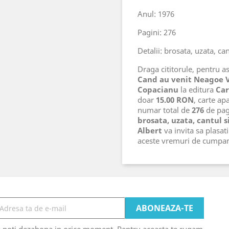
Anul: 1976
Pagini: 276
Detalii: brosata, uzata, ca
Draga cititorule, pentru ast
Cand au venit Neagoe 
Copacianu
la editura
Ca
doar
15.00 RON
, carte ap
numar total de
276
de pagi
brosata, uzata, cantul 
Albert
va invita sa plasat
aceste vremuri de cumpa