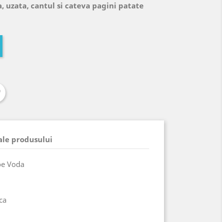
, uzata, cantul si cateva pagini patate
 ale produsului
oe Voda
ca