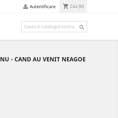
shopping_cart

Cos
(0)
Autentificare

NU - CAND AU VENIT NEAGOE