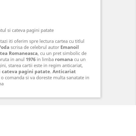
ntul si cateva pagini patate
azi iti oferim spre lectura cartea cu titlul
Voda
scrisa de celebrul autor
Emanoil
rtea Romaneasca
, cu un pret simbolic de
aruta in anul
1976
in limba
romana
cu un
ni, starea cartii este in regim anticariat,
si cateva pagini patate
.
Anticariat
i o comanda si va doreste multa sanatate in
na