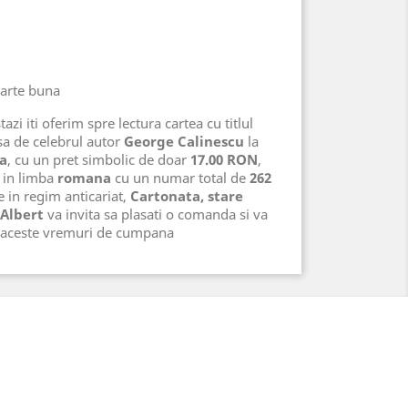
oarte buna
azi iti oferim spre lectura cartea cu titlul
sa de celebrul autor
George Calinescu
la
ra
, cu un pret simbolic de doar
17.00 RON
,
in limba
romana
cu un numar total de
262
te in regim anticariat,
Cartonata, stare
 Albert
va invita sa plasati o comanda si va
n aceste vremuri de cumpana