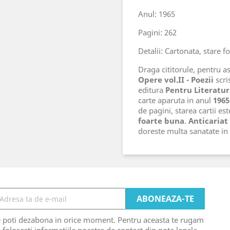
Anul: 1965
Pagini: 262
Detalii: Cartonata, stare f
Draga cititorule, pentru ast
Opere vol.II - Poezii
scri
editura
Pentru Literatu
carte aparuta in anul
1965
de pagini, starea cartii es
foarte buna
.
Anticariat
doreste multa sanatate i
e poti dezabona in orice moment. Pentru aceasta te rugam