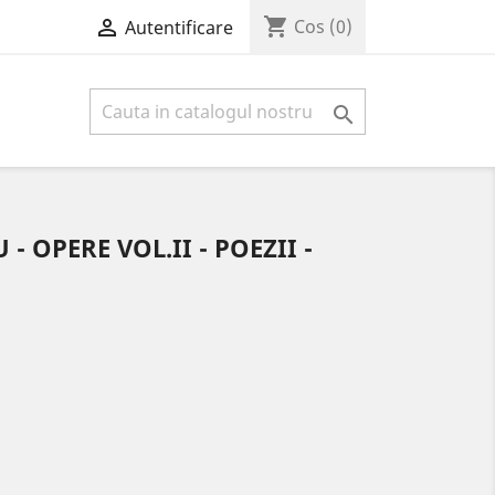
shopping_cart

Cos
(0)
Autentificare

- OPERE VOL.II - POEZII -