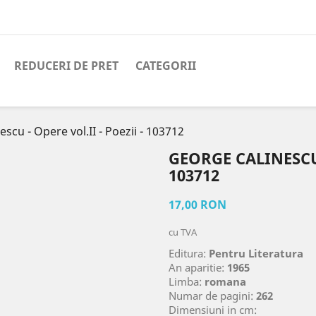
REDUCERI DE PRET
CATEGORII
scu - Opere vol.II - Poezii - 103712
GEORGE CALINESCU 
103712
17,00 RON
cu TVA
Editura:
Pentru Literatura
An aparitie:
1965
Limba:
romana
Numar de pagini:
262
Dimensiuni in cm: