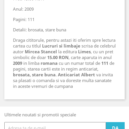
Anul: 2009
Pagini: 111
Detalii: brosata, stare buna
Draga cititorule, pentru astazi iti oferim spre lectura
cartea cu titlul
Lucruri si limbaje
scrisa de celebrul
autor
Mircea Stancel
la editura
Limes
, cu un pret
simbolic de doar
15.00 RON
, carte aparuta in anul
2009
in limba
romana
cu un numar total de
111
de
pagini, starea cartii este in regim anticariat,
brosata, stare buna
.
Anticariat Albert
va invita
sa plasati o comanda si va doreste multa sanatate
in aceste vremuri de cumpana
Ultimele noutati si promotii speciale