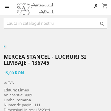
shopping_cart



MIRCEA STANCEL - LUCRURI SI
LIMBAJE - 136745
15,00 RON
cu TVA
Editura:
Limes
An aparitie:
2009
Limba:
romana
Numar de pagini:
111
Dimensiuni in cm:
15*23*1