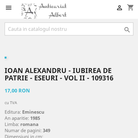
shopping_cart



IOAN ALEXANDRU - IUBIREA DE
PATRIE - ESEURI - VOL II - 109316
17,00 RON
cu TVA
Editura:
Eminescu
An aparitie:
1985
Limba:
romana
Numar de pagini:
349
Dimensiuni in cm: