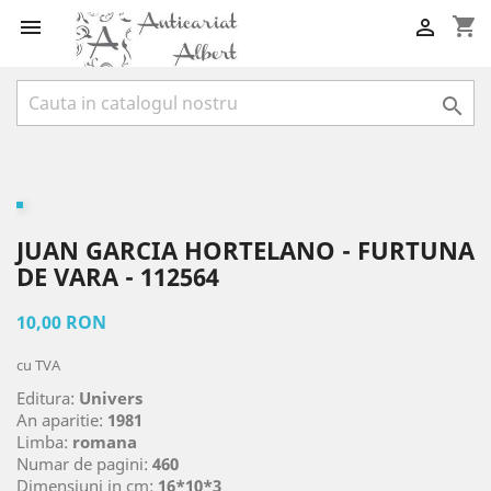
shopping_cart



JUAN GARCIA HORTELANO - FURTUNA
DE VARA - 112564
10,00 RON
cu TVA
Editura:
Univers
An aparitie:
1981
Limba:
romana
Numar de pagini:
460
Dimensiuni in cm:
16*10*3