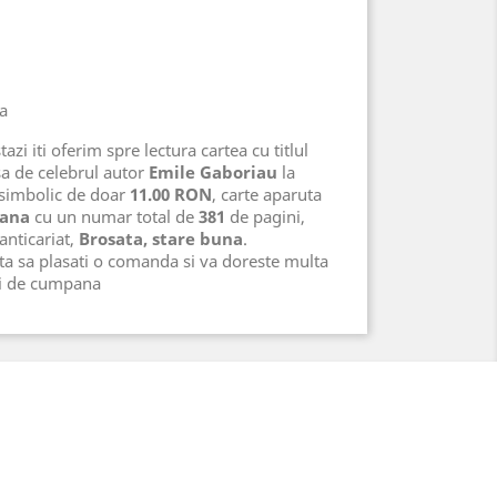
na
azi iti oferim spre lectura cartea cu titlul
sa de celebrul autor
Emile Gaboriau
la
 simbolic de doar
11.00 RON
, carte aparuta
ana
cu un numar total de
381
de pagini,
 anticariat,
Brosata, stare buna
.
ta sa plasati o comanda si va doreste multa
ri de cumpana