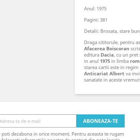
Anul: 1975
Pagini: 381
Detalii: Brosata, stare bu
Draga cititorule, pentru ast
Afacerea Boiscoran
scri
editura
Dacia
, cu un pret
in anul
1975
in limba
rom
starea cartii este in regim
Anticariat Albert
va invi
sanatate in aceste vremu
e poti dezabona in orice moment. Pentru aceasta te rugam