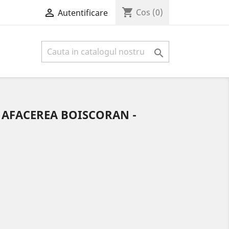
shopping_cart

Cos
(0)
Autentificare

 AFACEREA BOISCORAN -