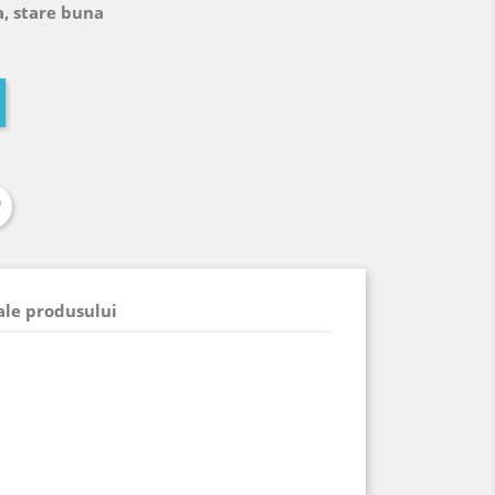
a, stare buna
 ale produsului