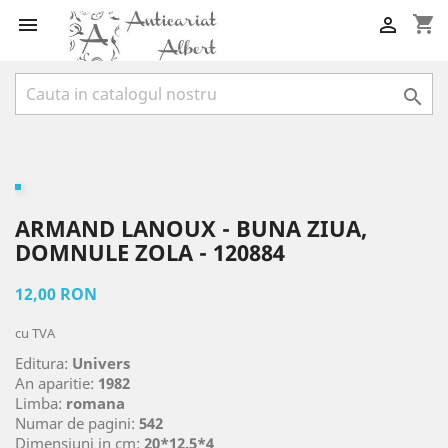
shopping_cart



ARMAND LANOUX - BUNA ZIUA,
DOMNULE ZOLA - 120884
12,00 RON
cu TVA
Editura:
Univers
An aparitie:
1982
Limba:
romana
Numar de pagini:
542
Dimensiuni in cm:
20*12.5*4