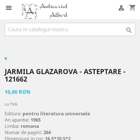
shopping_cart



JARMILA GLAZAROVA - ASTEPTARE -
121662
10,00 RON
cu TVA
Editura:
pentru literatura universala
An aparitie:
1965
Limba:
romana
Numar de pagini:
264
Dimensiuni in cm:
16.5*10.5*2