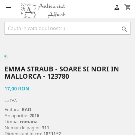
shopping_cart



EMMA STRAUB - SOARE SI NORI IN
MALLORCA - 123780
17,00 RON
cu TVA
Editura:
RAO
An aparitie:
2016
Limba:
romana
Numar de pagini:
311
Dimensiuni in cm:
18*11*2