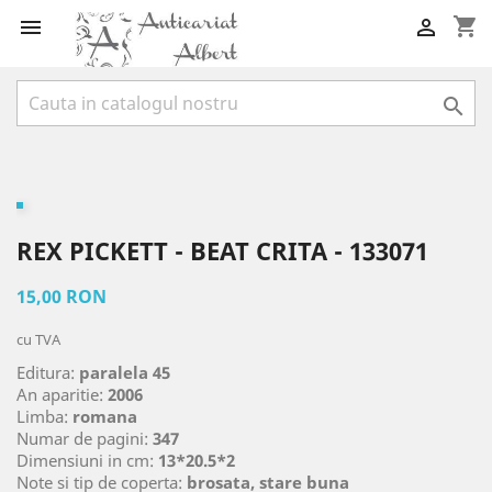
shopping_cart



REX PICKETT - BEAT CRITA - 133071
15,00 RON
cu TVA
Editura:
paralela 45
An aparitie:
2006
Limba:
romana
Numar de pagini:
347
Dimensiuni in cm:
13*20.5*2
Note si tip de coperta:
brosata, stare buna