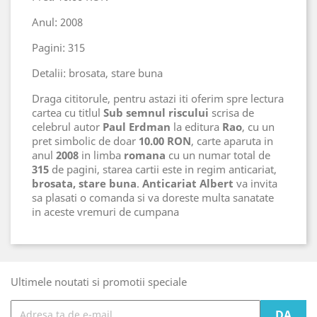
Anul: 2008
Pagini: 315
Detalii: brosata, stare buna
Draga cititorule, pentru astazi iti oferim spre lectura
cartea cu titlul
Sub semnul riscului
scrisa de
celebrul autor
Paul Erdman
la editura
Rao
, cu un
pret simbolic de doar
10.00 RON
, carte aparuta in
anul
2008
in limba
romana
cu un numar total de
315
de pagini, starea cartii este in regim anticariat,
brosata, stare buna
.
Anticariat Albert
va invita
sa plasati o comanda si va doreste multa sanatate
in aceste vremuri de cumpana
Ultimele noutati si promotii speciale