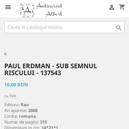
shopping_cart



PAUL ERDMAN - SUB SEMNUL
RISCULUI - 137543
10,00 RON
cu TVA
Editura:
Rao
An aparitie:
2008
Limba:
romana
Numar de pagini:
315
Dimensiuni in cm:
14*21*1