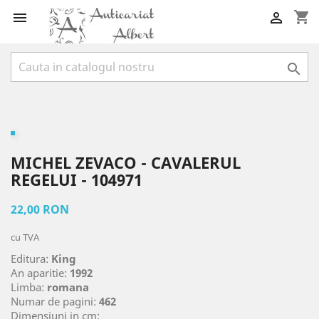
shopping_cart



MICHEL ZEVACO - CAVALERUL
REGELUI - 104971
22,00 RON
cu TVA
Editura:
King
An aparitie:
1992
Limba:
romana
Numar de pagini:
462
Dimensiuni in cm: