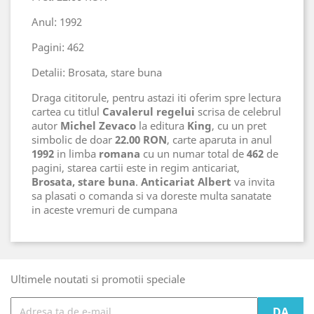
Anul: 1992
Pagini: 462
Detalii: Brosata, stare buna
Draga cititorule, pentru astazi iti oferim spre lectura
cartea cu titlul
Cavalerul regelui
scrisa de celebrul
autor
Michel Zevaco
la editura
King
, cu un pret
simbolic de doar
22.00 RON
, carte aparuta in anul
1992
in limba
romana
cu un numar total de
462
de
pagini, starea cartii este in regim anticariat,
Brosata, stare buna
.
Anticariat Albert
va invita
sa plasati o comanda si va doreste multa sanatate
in aceste vremuri de cumpana
Ultimele noutati si promotii speciale