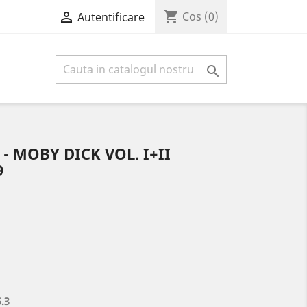
shopping_cart

Cos
(0)
Autentificare

- MOBY DICK VOL. I+II
9
.3