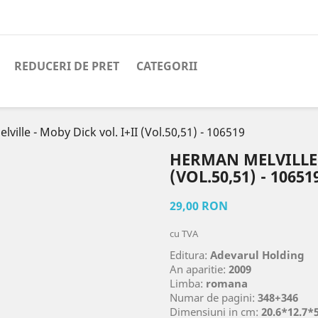
REDUCERI DE PRET
CATEGORII
ville - Moby Dick vol. I+II (Vol.50,51) - 106519
HERMAN MELVILLE 
(VOL.50,51) - 10651
29,00 RON
cu TVA
Editura:
Adevarul Holding
An aparitie:
2009
Limba:
romana
Numar de pagini:
348+346
Dimensiuni in cm:
20.6*12.7*5