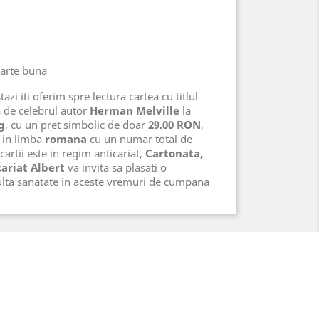
oarte buna
azi iti oferim spre lectura cartea cu titlul
 de celebrul autor
Herman Melville
la
g
, cu un pret simbolic de doar
29.00 RON
,
in limba
romana
cu un numar total de
cartii este in regim anticariat,
Cartonata,
ariat Albert
va invita sa plasati o
lta sanatate in aceste vremuri de cumpana