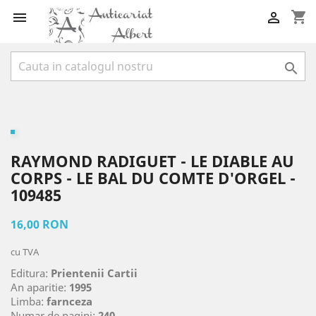
shopping_cart



RAYMOND RADIGUET - LE DIABLE AU
CORPS - LE BAL DU COMTE D'ORGEL -
109485
16,00 RON
cu TVA
Editura:
Prientenii Cartii
An aparitie:
1995
Limba:
farnceza
Numar de pagini:
240