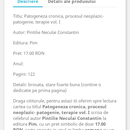
Descriere
Detalii ale produsului
Titlu: Patogeneza cronica, procesul neoplazic-
patogenie, terapie vol. I
Autor: Pintilie Neculai Constantin
Editura: Pim
Pret: 17.00 RON
Anul:
Pagini: 122
Detalii: brosata, stare foarte buna (contine o
dedicatie pe prima pagina)
Draga cititorule, pentru astazi iti oferim spre lectura
cartea cu titlul
Patogeneza cronica, procesul
neoplazic- patogenie, terapie vol. I
scrisa de
celebrul autor
Pintilie Neculai Constantin
la
editura
Pim
, cu un pret simbolic de doar
17.00
RON
, carte aparuta in anul
in limba
romana
cu un