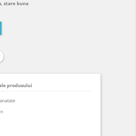
a, stare buna
 ale produsului
sanatate
in