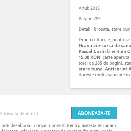
Anul: 2013
Pagini: 285
Detalii: brosata, stare bun
Draga cititorule, pentru ast
Hrana vie-sursa de san
Pascal Cusin
la editura
O
15.00 RON
, carte aparuta
total de
285
de pagini, star
stare buna
.
Anticariat 
doreste multa sanatate i
e poti dezabona in orice moment. Pentru aceasta te rugam