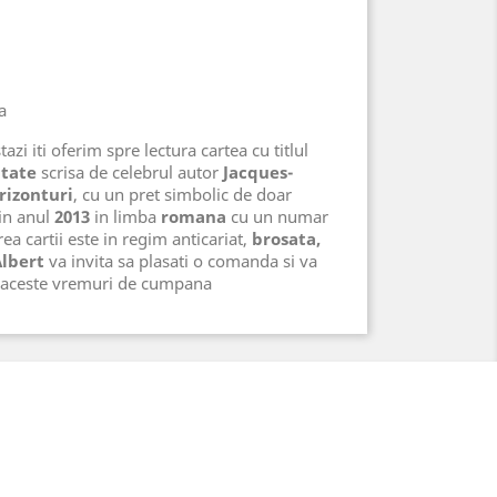
a
azi iti oferim spre lectura cartea cu titlul
atate
scrisa de celebrul autor
Jacques-
rizonturi
, cu un pret simbolic de doar
 in anul
2013
in limba
romana
cu un numar
ea cartii este in regim anticariat,
brosata,
Albert
va invita sa plasati o comanda si va
n aceste vremuri de cumpana