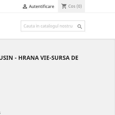
shopping_cart

Cos
(0)
Autentificare

USIN - HRANA VIE-SURSA DE
5