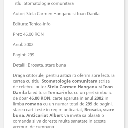
Titlu: Stomatologie comunitara
Autor: Stela Carmen Hanganu si Ioan Danila
Editura: Tenica-info
Pret: 46.00 RON
Anul: 2002
Pagini: 299
Detalii: Brosata, stare buna
Draga cititorule, pentru astazi iti oferim spre lectura
cartea cu titlul
Stomatologie comunitara
scrisa
de celebrul autor
Stela Carmen Hanganu si Ioan
Danila
la editura
Tenica-info
, cu un pret simbolic
de doar
46.00 RON
, carte aparuta in anul
2002
in
limba
romana
cu un numar total de
299
de pagini,
starea cartii este in regim anticariat,
Brosata, stare
buna
.
Anticariat Albert
va invita sa plasati o
comanda si va doreste multa sanatate in aceste
vremuri de cumpana