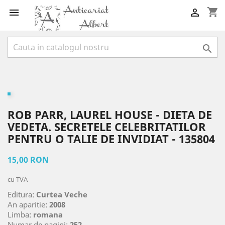
shopping_cart



ROB PARR, LAUREL HOUSE - DIETA DE
VEDETA. SECRETELE CELEBRITATILOR
PENTRU O TALIE DE INVIDIAT - 135804
15,00 RON
cu TVA
Editura:
Curtea Veche
An aparitie:
2008
Limba:
romana
Numar de pagini:
252