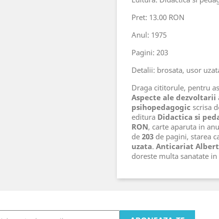
Pret: 13.00 RON
Anul: 1975
Pagini: 203
Detalii: brosata, usor uzat
Draga cititorule, pentru ast
Aspecte ale dezvoltarii 
psihopedagogic
scrisa d
editura
Didactica si ped
RON
, carte aparuta in an
de
203
de pagini, starea ca
uzata
.
Anticariat Albert
doreste multa sanatate i