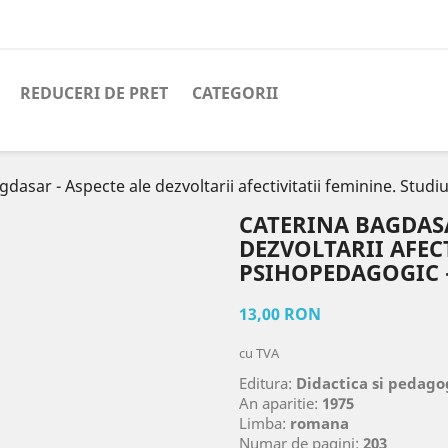
REDUCERI DE PRET
CATEGORII
gdasar - Aspecte ale dezvoltarii afectivitatii feminine. Stu
CATERINA BAGDASA
DEZVOLTARII AFEC
PSIHOPEDAGOGIC -
13,00 RON
cu TVA
Editura:
Didactica si pedago
An aparitie:
1975
Limba:
romana
Numar de pagini:
203