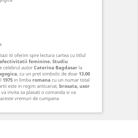
a
azi iti oferim spre lectura cartea cu titlul
afectivitatii feminine. Studiu
e celebrul autor
Caterina Bagdasar
la
agogica
, cu un pret simbolic de doar
13.00
ul
1975
in limba
romana
cu un numar total
rtii este in regim anticariat,
brosata, usor
va invita sa plasati o comanda si va
n aceste vremuri de cumpana