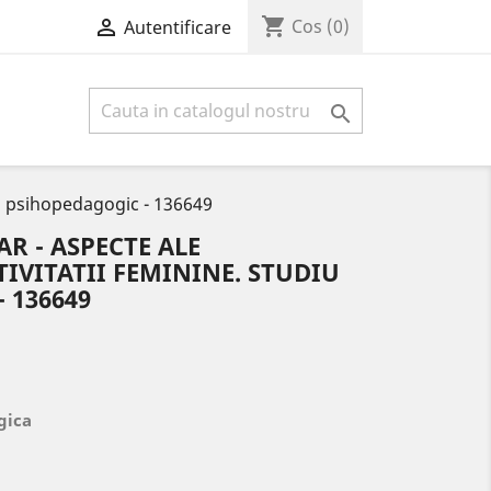
shopping_cart

Cos
(0)
Autentificare

diu psihopedagogic - 136649
R - ASPECTE ALE
TIVITATII FEMININE. STUDIU
 136649
gica