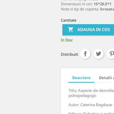
Dimensiuni in cm:
15*20.5*1
Note si tip de coperta:
brosata
Cantitate

ADAUGA IN COS
In Stoc
Distribuiti
Descriere
Detalii
Titlu: Aspecte ale dezvoltar
psihopedagogic
Autor: Caterina Bagdasar
Editura: Didactica si peda