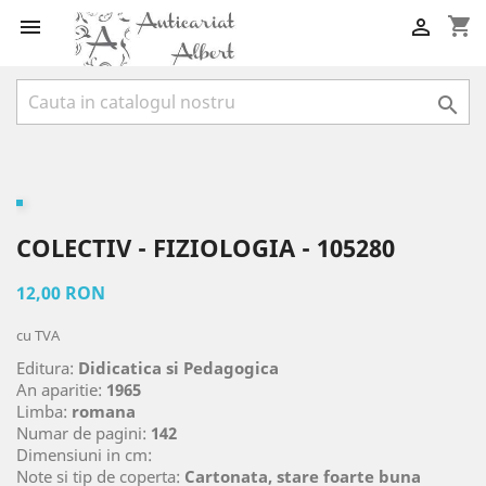
shopping_cart



COLECTIV - FIZIOLOGIA - 105280
12,00 RON
cu TVA
Editura:
Didicatica si Pedagogica
An aparitie:
1965
Limba:
romana
Numar de pagini:
142
Dimensiuni in cm:
Note si tip de coperta:
Cartonata, stare foarte buna