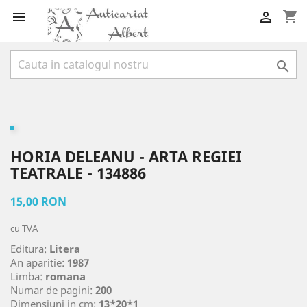
shopping_cart



HORIA DELEANU - ARTA REGIEI
TEATRALE - 134886
15,00 RON
cu TVA
Editura:
Litera
An aparitie:
1987
Limba:
romana
Numar de pagini:
200
Dimensiuni in cm:
13*20*1