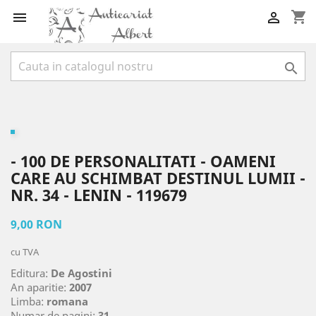
shopping_cart



- 100 DE PERSONALITATI - OAMENI
CARE AU SCHIMBAT DESTINUL LUMII -
NR. 34 - LENIN - 119679
9,00 RON
cu TVA
Editura:
De Agostini
An aparitie:
2007
Limba:
romana
Numar de pagini:
31