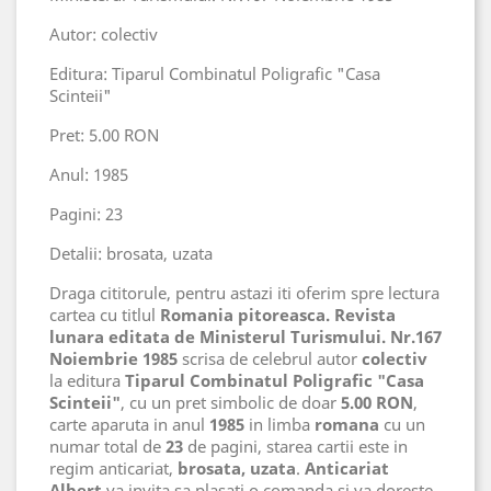
Autor: colectiv
Editura: Tiparul Combinatul Poligrafic "Casa
Scinteii"
Pret: 5.00 RON
Anul: 1985
Pagini: 23
Detalii: brosata, uzata
Draga cititorule, pentru astazi iti oferim spre lectura
cartea cu titlul
Romania pitoreasca. Revista
lunara editata de Ministerul Turismului. Nr.167
Noiembrie 1985
scrisa de celebrul autor
colectiv
la editura
Tiparul Combinatul Poligrafic "Casa
Scinteii"
, cu un pret simbolic de doar
5.00 RON
,
carte aparuta in anul
1985
in limba
romana
cu un
numar total de
23
de pagini, starea cartii este in
regim anticariat,
brosata, uzata
.
Anticariat
Albert
va invita sa plasati o comanda si va doreste