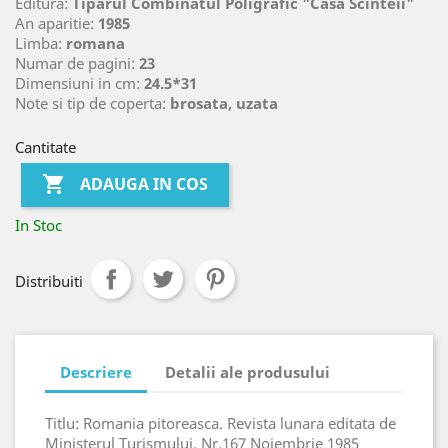
Editura:
Tiparul Combinatul Poligrafic "Casa Scinteii"
An aparitie:
1985
Limba:
romana
Numar de pagini:
23
Dimensiuni in cm:
24.5*31
Note si tip de coperta:
brosata, uzata
Cantitate

ADAUGA IN COS
In Stoc
Distribuiti
Descriere
Detalii ale produsului
Titlu: Romania pitoreasca. Revista lunara editata de
Ministerul Turismului. Nr.167 Noiembrie 1985