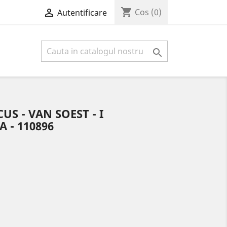
shopping_cart

Cos
(0)
Autentificare

S - VAN SOEST - I
 - 110896