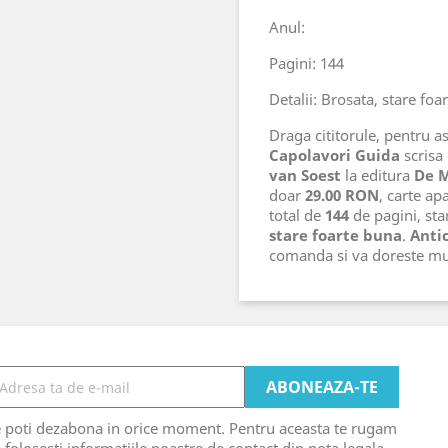
Anul:
Pagini: 144
Detalii: Brosata, stare foa
Draga cititorule, pentru as
Capolavori Guida
scrisa
van Soest
la editura
De 
doar
29.00 RON
, carte ap
total de
144
de pagini, star
stare foarte buna
.
Antic
comanda si va doreste mu
e poti dezabona in orice moment. Pentru aceasta te rugam