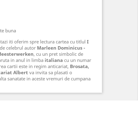
rte buna
tazi iti oferim spre lectura cartea cu titlul
I
 de celebrul autor
Marleen Dominicus -
Meesterwerken
, cu un pret simbolic de
aruta in anul
in limba
italiana
cu un numar
ea cartii este in regim anticariat,
Brosata,
ariat Albert
va invita sa plasati o
lta sanatate in aceste vremuri de cumpana