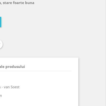
, stare foarte buna
 ale produsului
 - van Soest
en