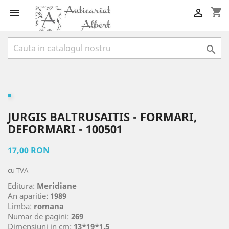
shopping_cart



JURGIS BALTRUSAITIS - FORMARI,
DEFORMARI - 100501
17,00 RON
cu TVA
Editura:
Meridiane
An aparitie:
1989
Limba:
romana
Numar de pagini:
269
Dimensiuni in cm:
13*19*1.5