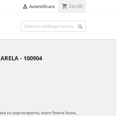
shopping_cart

Cos
(0)
Autentificare

ARELA - 100904
ata cu supracoperta, stare foarte buna,