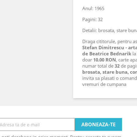
Anul: 1965
Pagini: 32
Detalii: brosata, stare buna
Draga cititorule, pentru ast
Stefan Dimitrescu - art
de Beatrice Bednarik
la
doar
10.00 RON
, carte ap
numar total de
32
de pagin
brosata, stare buna, con
invita sa plasati o comand
vremuri de cumpana