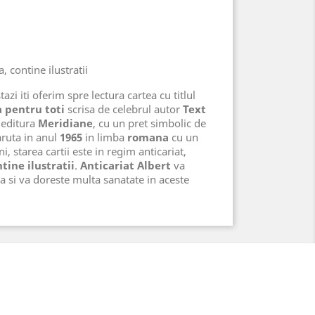
, contine ilustratii
azi iti oferim spre lectura cartea cu titlul
a pentru toti
scrisa de celebrul autor
Text
 editura
Meridiane
, cu un pret simbolic de
aruta in anul
1965
in limba
romana
cu un
i, starea cartii este in regim anticariat,
tine ilustratii
.
Anticariat Albert
va
a si va doreste multa sanatate in aceste