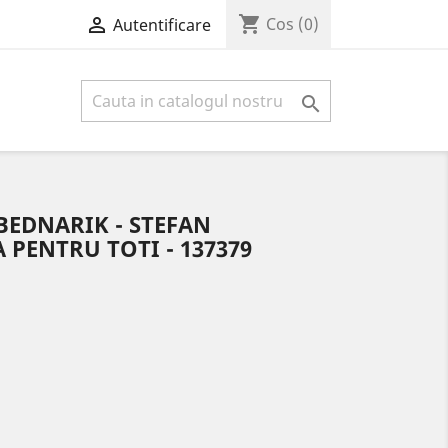
shopping_cart

Cos
(0)
Autentificare

 BEDNARIK - STEFAN
 PENTRU TOTI - 137379