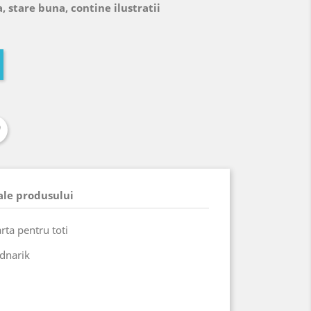
, stare buna, contine ilustratii
 ale produsului
arta pentru toti
ednarik