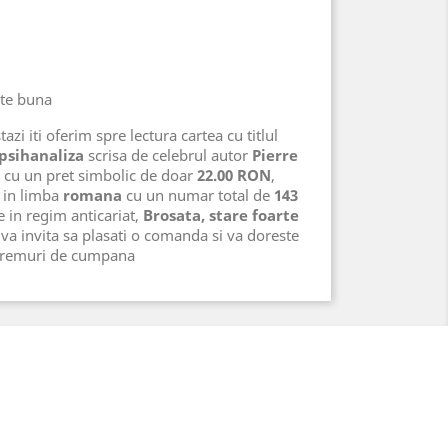
rte buna
azi iti oferim spre lectura cartea cu titlul
 psihanaliza
scrisa de celebrul autor
Pierre
, cu un pret simbolic de doar
2
2.00 RON
,
in limba
romana
cu un numar total de
143
te in regim anticariat,
Brosata, stare foarte
va invita sa plasati o comanda si va doreste
 vremuri de cumpana