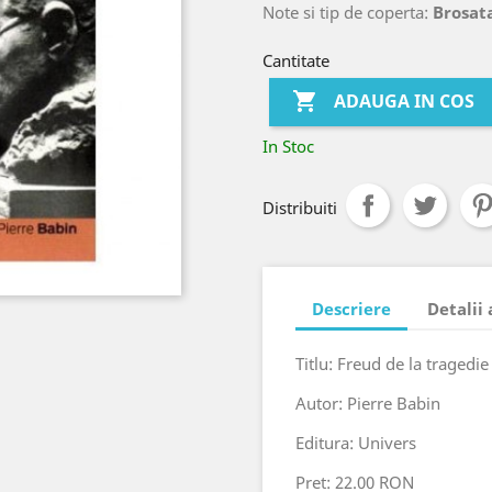
Note si tip de coperta:
Brosata
Cantitate

ADAUGA IN COS
In Stoc
Distribuiti
Descriere
Detalii
Titlu: Freud de la tragedie
Autor: Pierre Babin
Editura: Univers
Pret: 22.00 RON