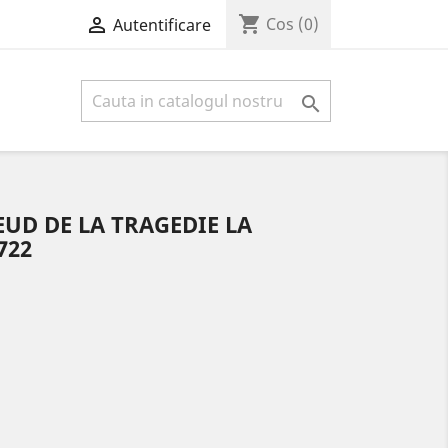
shopping_cart

Cos
(0)
Autentificare

EUD DE LA TRAGEDIE LA
722
1