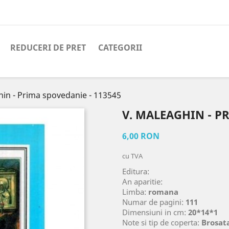
REDUCERI DE PRET
CATEGORII
hin - Prima spovedanie - 113545
V. MALEAGHIN - P
6,00 RON
cu TVA
Editura:
An aparitie:
Limba:
romana
Numar de pagini:
111
Dimensiuni in cm:
20*14*1
Note si tip de coperta:
Brosat