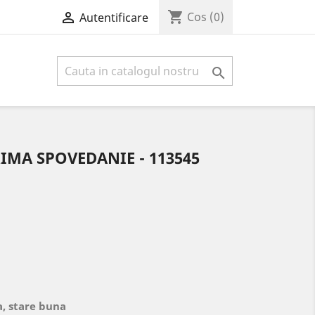
shopping_cart

Cos
(0)
Autentificare

RIMA SPOVEDANIE - 113545
a, stare buna