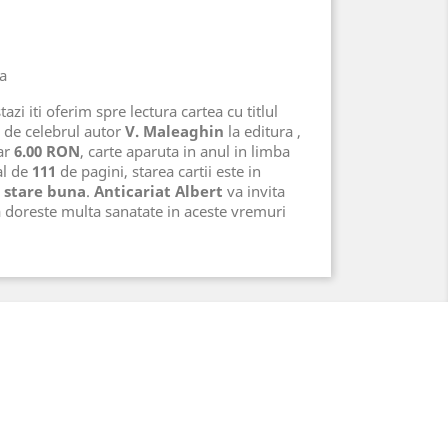
na
azi iti oferim spre lectura cartea cu titlul
 de celebrul autor
V. Maleaghin
la editura
,
ar
6.00 RON
, carte aparuta in anul
in limba
al de
111
de pagini, starea cartii este in
, stare buna
.
Anticariat Albert
va invita
a doreste multa sanatate in aceste vremuri