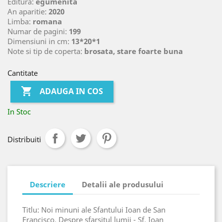
Editura:
egumenita
An aparitie:
2020
Limba:
romana
Numar de pagini:
199
Dimensiuni in cm:
13*20*1
Note si tip de coperta:
brosata, stare foarte buna
Cantitate

ADAUGA IN COS
In Stoc
Distribuiti
Descriere
Detalii ale produsului
Titlu: Noi minuni ale Sfantului Ioan de San
Francisco. Despre sfarsitul lumii - Sf. Ioan