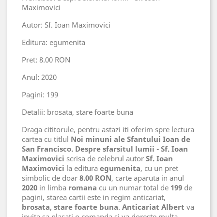
Maximovici
Autor: Sf. Ioan Maximovici
Editura: egumenita
Pret: 8.00 RON
Anul: 2020
Pagini: 199
Detalii: brosata, stare foarte buna
Draga cititorule, pentru astazi iti oferim spre lectura
cartea cu titlul
Noi minuni ale Sfantului Ioan de
San Francisco. Despre sfarsitul lumii - Sf. Ioan
Maximovici
scrisa de celebrul autor
Sf. Ioan
Maximovici
la editura
egumenita
, cu un pret
simbolic de doar
8.00 RON
, carte aparuta in anul
2020
in limba
romana
cu un numar total de
199
de
pagini, starea cartii este in regim anticariat,
brosata, stare foarte buna
.
Anticariat Albert
va
invita sa plasati o comanda si va doreste multa