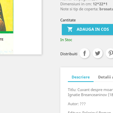
Dimensiuni in cm:
12*22*1
Note si tip de coperta:
brosat
Cantitate

ADAUGA IN COS
In Stoc
Distribuiti
Descriere
Detalii
Titlu: Cuvant despre moar
Ignatie Breanceaninov (1
Autor: ???
Editura: Pelerinul Roman