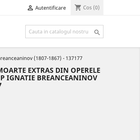
shopping_cart

Cos
(0)
Autentificare

 Breanceaninov (1807-1867) - 137177
MOARTE EXTRAS DIN OPERELE
OP IGNATIE BREANCEANINOV
7