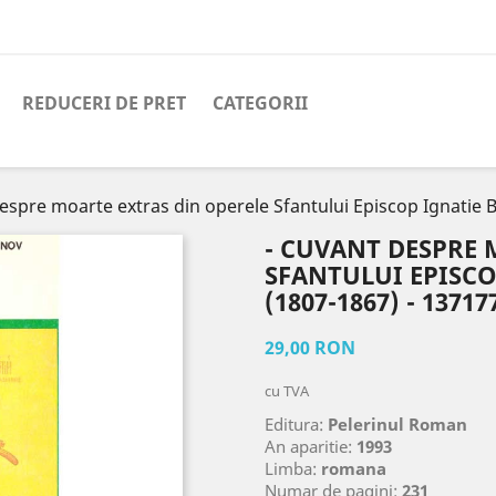
REDUCERI DE PRET
CATEGORII
despre moarte extras din operele Sfantului Episcop Ignatie
- CUVANT DESPRE 
SFANTULUI EPISC
(1807-1867) - 13717
29,00 RON
cu TVA
Editura:
Pelerinul Roman
An aparitie:
1993
Limba:
romana
Numar de pagini:
231