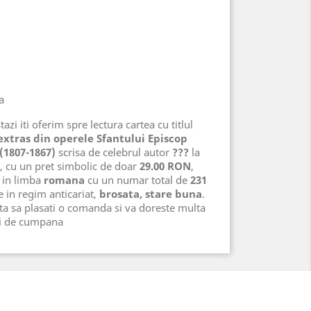
a
azi iti oferim spre lectura cartea cu titlul
xtras din operele Sfantului Episcop
(1807-1867)
scrisa de celebrul autor
???
la
, cu un pret simbolic de doar
29.00 RON
,
in limba
romana
cu un numar total de
231
te in regim anticariat,
brosata, stare buna
.
ta sa plasati o comanda si va doreste multa
ri de cumpana