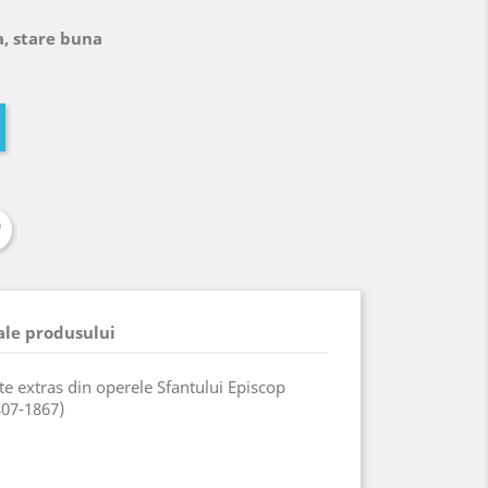
a, stare buna
 ale produsului
te extras din operele Sfantului Episcop
807-1867)