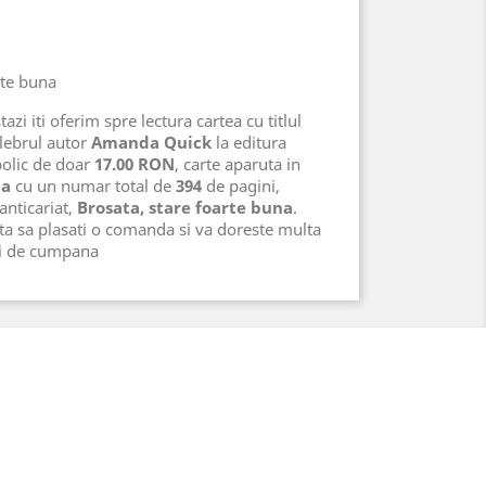
rte buna
azi iti oferim spre lectura cartea cu titlul
lebrul autor
Amanda Quick
la editura
bolic de doar
17.00 RON
, carte aparuta in
na
cu un numar total de
394
de pagini,
 anticariat,
Brosata, stare foarte buna
.
ta sa plasati o comanda si va doreste multa
ri de cumpana