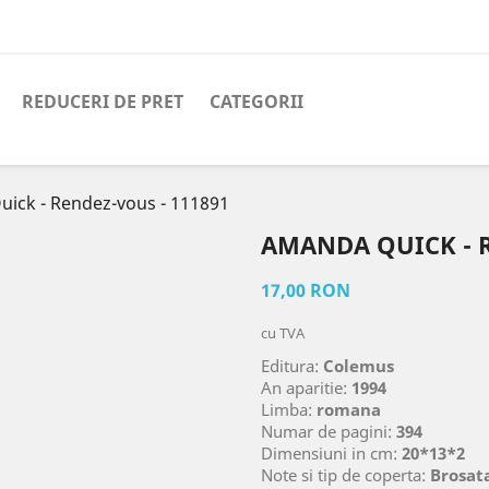
REDUCERI DE PRET
CATEGORII
ick - Rendez-vous - 111891
AMANDA QUICK - R
17,00 RON
cu TVA
Editura:
Colemus
An aparitie:
1994
Limba:
romana
Numar de pagini:
394
Dimensiuni in cm:
20*13*2
Note si tip de coperta:
Brosata