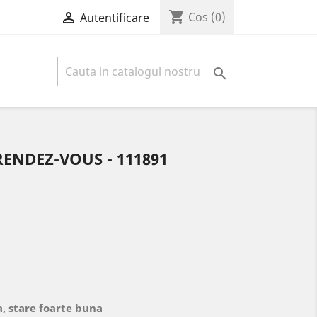
shopping_cart

Cos
(0)
Autentificare

ENDEZ-VOUS - 111891
, stare foarte buna