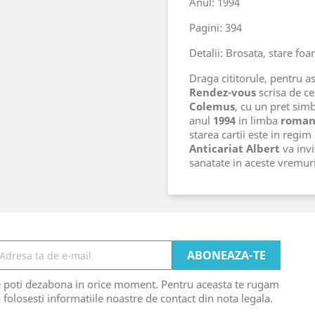
Anul: 1994
Pagini: 394
Detalii: Brosata, stare foa
Draga cititorule, pentru ast
Rendez-vous
scrisa de ce
Colemus
, cu un pret sim
anul
1994
in limba
roma
starea cartii este in regim
Anticariat Albert
va invi
sanatate in aceste vremu
e poti dezabona in orice moment. Pentru aceasta te rugam
 folosesti informatiile noastre de contact din nota legala.