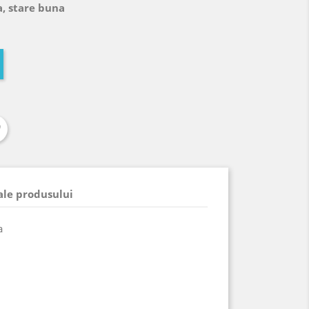
a, stare buna
 ale produsului
a