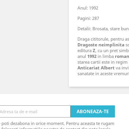
Anul: 1992
Pagini: 287
Detalii: Brosata, stare bu
Draga cititorule, pentru ast
Dragoste neimplinita
sc
editura
Z
, cu un pret sim
anul
1992
in limba
roma
starea cartii este in regim
Anticariat Albert
va invi
sanatate in aceste vremu
e poti dezabona in orice moment. Pentru aceasta te rugam