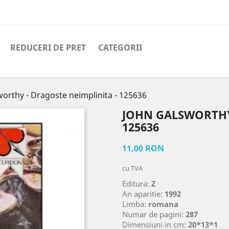
REDUCERI DE PRET
CATEGORII
orthy - Dragoste neimplinita - 125636
JOHN GALSWORTHY
125636
11,00 RON
cu TVA
Editura:
Z
An aparitie:
1992
Limba:
romana
Numar de pagini:
287
Dimensiuni in cm:
20*13*1