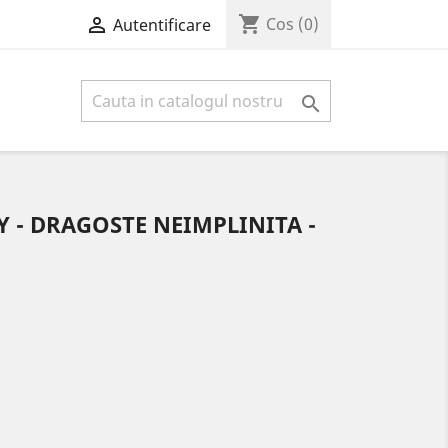
shopping_cart

Cos
(0)
Autentificare

 - DRAGOSTE NEIMPLINITA -