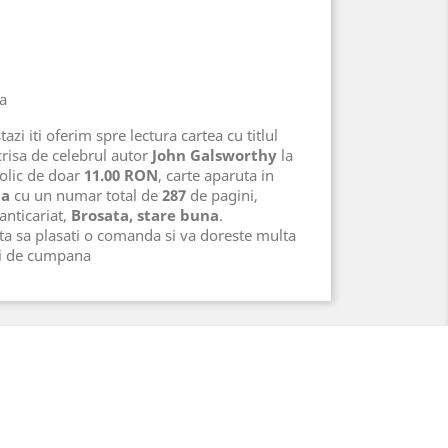
na
azi iti oferim spre lectura cartea cu titlul
risa de celebrul autor
John Galsworthy
la
bolic de doar
11.00 RON
, carte aparuta in
na
cu un numar total de
287
de pagini,
 anticariat,
Brosata, stare buna
.
ta sa plasati o comanda si va doreste multa
ri de cumpana