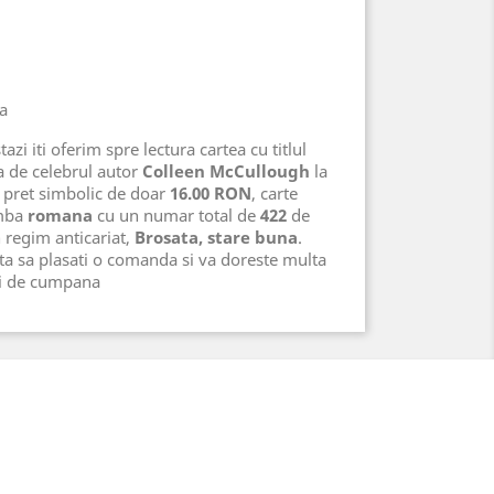
na
azi iti oferim spre lectura cartea cu titlul
a de celebrul autor
Colleen McCullough
la
n pret simbolic de doar
16.00 RON
, carte
imba
romana
cu un numar total de
422
de
in regim anticariat,
Brosata, stare buna
.
ta sa plasati o comanda si va doreste multa
ri de cumpana