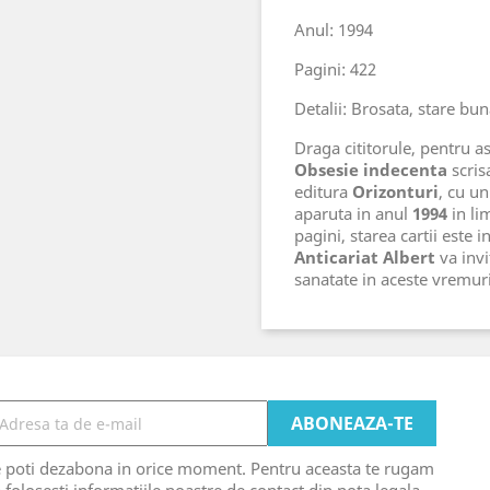
Anul: 1994
Pagini: 422
Detalii: Brosata, stare bu
Draga cititorule, pentru ast
Obsesie indecenta
scris
editura
Orizonturi
, cu u
aparuta in anul
1994
in l
pagini, starea cartii este 
Anticariat Albert
va invi
sanatate in aceste vremu
e poti dezabona in orice moment. Pentru aceasta te rugam