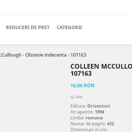
REDUCERI DE PRET
CATEGORII
cCullough - Obsesie indecenta - 107163
COLLEEN MCCULLOU
107163
16,00 RON
cu TVA
Editura:
Orizonturi
An aparitie:
1994
Limba:
romana
Numar de pagini:
422
Dimensiuni in cm: