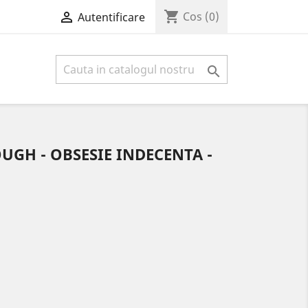
shopping_cart

Cos
(0)
Autentificare

GH - OBSESIE INDECENTA -