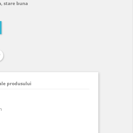
a, stare buna
 ale produsului
h