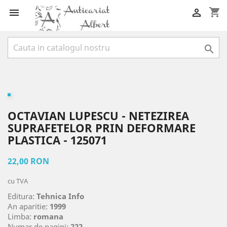
shopping_cart



OCTAVIAN LUPESCU - NETEZIREA
SUPRAFETELOR PRIN DEFORMARE
PLASTICA - 125071
22,00 RON
cu TVA
Editura:
Tehnica Info
An aparitie:
1999
Limba:
romana
Numar de pagini:
222